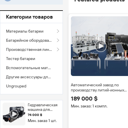
Категории товаров
Материалы батареи
Батарейное оборудование
Производственная линия батареи
Тестер батареи
Вспомогательные материалы батареи
Другие аксессуары для аккумуляторов
Автоматический завод по
Ungrouped
производству литий-ионных
батарей, производственная
189 000 $
линия Lifepo4 для
Гидравлическая
производства литий-ионных
Мин. заказ: 1 компл.
машина для
батарей для телефонов/
горячей
74 000 $
машина для производства
каландрировки
Мин. заказ 1 шт.
автомобильных батарей
литиевых
элементов с