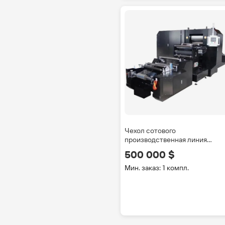
Чехол сотового
производственная линия
полностью готовый проект
500 000 $
батареи мобильного телефон
делая машину
Мин. заказ: 1 компл.