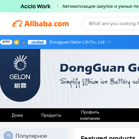
What are you looking f
Dongguan Gelon Lib Co., Ltd.
7
YRS
Профиль
Дома
Продукты
компании
Популярное
Featured products