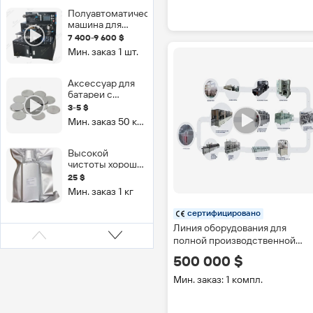
системой
Полуавтоматическая
размотки и
машина для
намотки
сборки
7 400-9 600 $
электродов,
Мин. заказ 1 шт.
лабораторное
оборудование
для
Аксессуар для
аккумуляторов
батареи с
монетным
3-5 $
аккумулятором
Мин. заказ 50 компл.
20d X 3,2 мм>
литий-ионный
аккумулятор 4,5
Высокой
В
чистоты хорошая
цена
25 $
растворителем
Мин. заказ 1 кг
NMP N-Methyl-2-
pyrrolidone (NMP)
сертифицировано
растворитель
Линия оборудования для
для батарея
полной производственной
исследования
линии хранения литиевых
500 000 $
батарей на солнечной энерги
Мин. заказ: 1 компл.