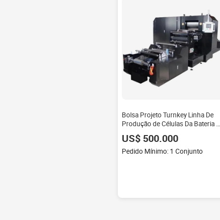
Bolsa Projeto Turnkey Linha De
Produção de Células Da Bateria 
Telefone Móvel Que Faz A
US$ 500.000
Máquina
Pedido Mínimo: 1 Conjunto