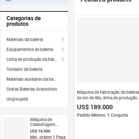
Categorias de
produtos
Materiais da bateria
Equipamentos de bateria
Linha de produção da bateria
Testador de bateria
Materiais auxiliares da bateria
Outras Baterias Acessórios
Máquina de fabricação de bateria
de íon de lítio, linha de produção
Ungrouped
de bateria de íon de lítio
US$ 189.000
automático
Pedido Mínimo: 1 Conjunto
Máquina de
Calandragem
Hidráulica a
US$ 74.000
Quente para
Min. ordem 1 Peça