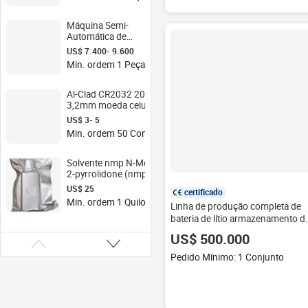
Células de Lítio
com Sistema de
Desenrolamento e
Máquina Semi-
Reenrolamento
Automática de
Empilhamento de
US$ 7.400- 9.600
Eletrodos para
Min. ordem 1 Peça
Equipamentos de
Laboratório de
Baterias
Al-Clad CR2032 20d X
3,2mm moeda celular
bateria acessório> 4.5V
US$ 3- 5
Li-ion bateria caso
Min. ordem 50 Conjuntos
Solvente nmp N-Methyl-
2-pyrrolidone (nmp) de
alta pureza bom preço,
US$ 25
certificado
solvente para pesquisa à
Min. ordem 1 Quilograma
Linha de produção completa de
bateria
bateria de lítio armazenamento d
energia solar
US$ 500.000
Pedido Mínimo: 1 Conjunto