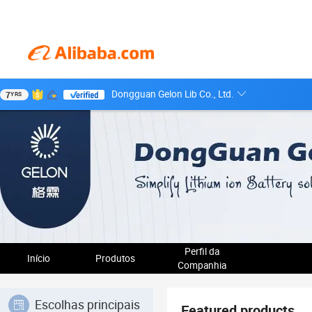
Dongguan Gelon Lib Co., Ltd.
7
YRS
Perfil da
Início
Produtos
Companhia
Escolhas principais
Featured products